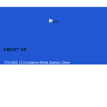
ABOUT US
E16 2DQ, 12 Constance Street, Xiamen, China
WhatsApp: +852 57468568
Email: iptvsvipservice@gmail.com